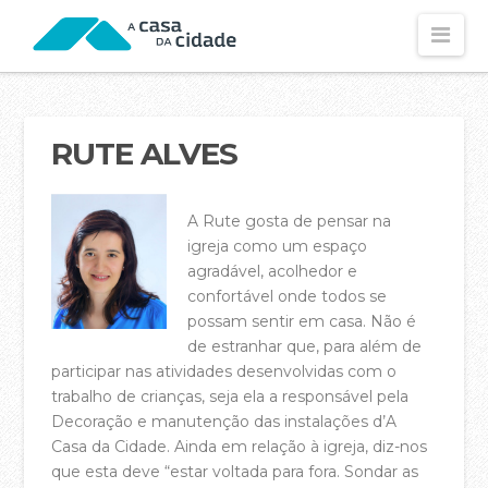
Nav
CONHECE-NOS
Visão e Missão
RUTE ALVES
Os Nossos Valores
A Rute gosta de pensar na
Os Nossos Propósitos
igreja como um espaço
Declaração de Fé
agradável, acolhedor e
confortável onde todos se
O Nossos Estatutos
possam sentir em casa. Não é
de estranhar que, para além de
Fundamentos Dos Estatutos
participar nas atividades desenvolvidas com o
As Nossas Contas (2025)
trabalho de crianças, seja ela a responsável pela
Decoração e manutenção das instalações d’A
As Nossas Contas (2024)
Casa da Cidade. Ainda em relação à igreja, diz-nos
que esta deve “estar voltada para fora. Sondar as
Política de Privacidade