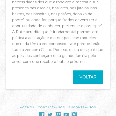
necessidades dos que a rodeiam e marcar a sua
Equipa Pastoral
presença nas escolas, nos lares, nos jardins, nos
bairros, nos hospitais, nas prisões, debaixo da
PARTICIPA
ponte” ou onde for, porque “todos devem ter a
oportunidade de conhecer, pertencer e participar”.
Agenda
A Rute acredita que é fundamental pormos em
Registo Membros da Casa da Cidade
prática a aceitação e o amor para com aqueles
que nada têm a ver connosco – até porque terão
Celebrações de Domingo
tudo a ver com Cristo. Por isso, o seu desejo é que
as pessoas conheçam esta grande família pelo
Pequenos Grupos
amor com que recebe e trata o próximo.
Crianças
Jovens e Adolescentes
VOLTAR
SWITCH – Jovens Adultos
RUTE
acasadac
Casais
ALVES
03.11.2017
A Escola Bíblica da Casa
AGENDA
CONTACTA-NOS
ENCONTRA-NOS
Batismos