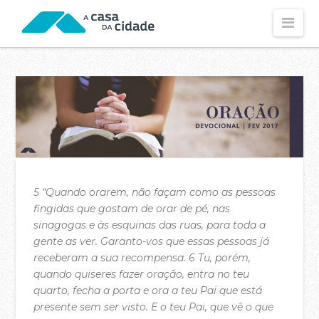
Nav
CONHECE-NOS
Visão e Missão
Os Nossos Valores
Os Nossos Propósitos
Declaração de Fé
5 “Quando orarem, não façam como as pessoas
O Nossos Estatutos
fingidas que gostam de orar de pé, nas
sinagogas e às esquinas das ruas, para toda a
Fundamentos Dos Estatutos
gente as ver. Garanto-vos que essas pessoas já
As Nossas Contas (2025)
receberam a sua recompensa. 6 Tu, porém,
quando quiseres fazer oração, entra no teu
As Nossas Contas (2024)
quarto, fecha a porta e ora a teu Pai que está
presente sem ser visto. E o teu Pai, que vê o que
Política de Privacidade