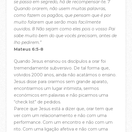
se passa em segredo, há de recompensar-te. 7
Equipa Pastoral
Quando orarem, não usem muitas palavras,
como fazem os pagãos, que pensam que é por
PARTICIPA
muito falarem que serão mais facilmente
ouvidos. 8 Não sejam como eles pois o vosso Pai
Agenda
sabe muito bem do que vocês precisam, antes de
Registo Membros da Casa da Cidade
lho pedirem.”
Mateus 6:5-8
Celebrações de Domingo
Quando Jesus ensinou os discípulos a orar foi
Pequenos Grupos
tremendamente subversivo. De tal forma que,
Crianças
volvidos 2000 anos, ainda não acatámos o ensino.
Jesus disse para orarmos sem grande aparato,
Jovens e Adolescentes
encontrarmos um lugar intimista, sermos
económicos em palavras e não picarmos uma
SWITCH – Jovens Adultos
“check list” de pedidos.
Casais
Parece que Jesus está a dizer que, orar tem que
ver com um relacionamento e não com uma
A Escola Bíblica da Casa
performance. Com um encontro e não com um
rito. Com uma ligação afetiva e não com uma
Batismos