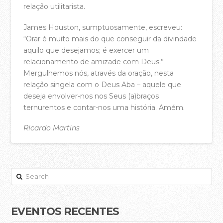
relação utilitarista.
Áreas de Serviço
James Houston, sumptuosamente, escreveu:
Ação Social
“Orar é muito mais do que conseguir da divindade
aquilo que desejamos; é exercer um
Projeto de Missões
relacionamento de amizade com Deus.”
Mergulhemos nós, através da oração, nesta
Refletir
relação singela com o Deus Aba – aquele que
Oração Online – Quintas 21h30
deseja envolver-nos nos Seus (a)braços
ternurentos e contar-nos uma história. Amém.
Bem-vindos à Casa da Cidade!
Ricardo Martins
QUERO CONTRIBUIR
acasadac
02.10.2017
VÊ E OUVE
Pregações – YouTube
Search
Pregações – Spotify
A Casa da Cidade Música – YouTube
EVENTOS RECENTES