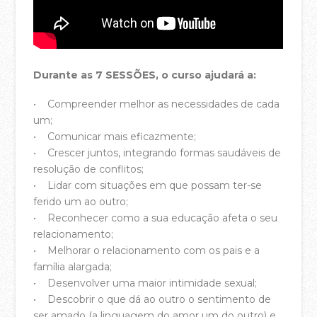
Áreas de Serviço
Ação Social
Durante as 7 SESSÕES, o curso ajudará a:
Projeto de Missões
• Compreender melhor as necessidades de cada
Refletir
um;
Oração Online – Quintas 21h30
• Comunicar mais eficazmente;
• Crescer juntos, integrando formas saudáveis de
Bem-vindos à Casa da Cidade!
resolução de conflitos;
QUERO CONTRIBUIR
• Lidar com situações em que possam ter-se
ferido um ao outro;
VÊ E OUVE
• Reconhecer como a sua educação afeta o seu
relacionamento;
Pregações – YouTube
• Melhorar o relacionamento com os pais e a
Pregações – Spotify
família alargada;
• Desenvolver uma maior intimidade sexual;
A Casa da Cidade Música – YouTube
• Descobrir o que dá ao outro o sentimento de
ser amado (a linguagem do amor um do outro) e