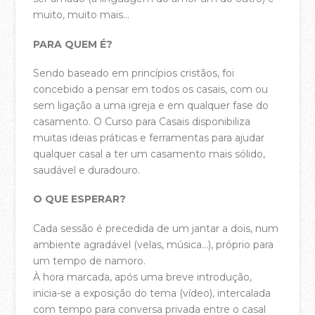
A Casa da Cidade Música – Spotify
muito, muito mais…
Podcast Falamos em Casa – YouTube
PARA QUEM É?
Podcast Falamos em Casa – Spotify
Sendo baseado em princípios cristãos, foi
Hinos de Graça – Bandcamp
concebido a pensar em todos os casais, com ou
sem ligação a uma igreja e em qualquer fase do
BLOG
casamento. O Curso para Casais disponibiliza
muitas ideias práticas e ferramentas para ajudar
qualquer casal a ter um casamento mais sólido,
saudável e duradouro.
O QUE ESPERAR?
Cada sessão é precedida de um jantar a dois, num
ambiente agradável (velas, música…), próprio para
um tempo de namoro.
À hora marcada, após uma breve introdução,
inicia-se a exposição do tema (vídeo), intercalada
com tempo para conversa privada entre o casal