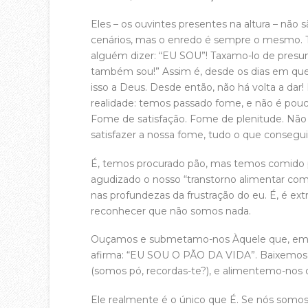
Eles – os ouvintes presentes na altura – nã
cenários, mas o enredo é sempre o mesmo. Tan
alguém dizer: “EU SOU”! Taxamo-lo de presu
também sou!” Assim é, desde os dias em que v
isso a Deus. Desde então, não há volta a da
realidade: temos passado fome, e não é pouc
Fome de satisfação. Fome de plenitude. Não 
satisfazer a nossa fome, tudo o que consegu
É, temos procurado pão, mas temos comido 
agudizado o nosso “transtorno alimentar co
nas profundezas da frustração do eu. É, é ex
reconhecer que não somos nada.
Ouçamos e submetamo-nos Àquele que, em a
afirma: “EU SOU O PÃO DA VIDA”. Baixemos a
(somos pó, recordas-te?), e alimentemo-nos 
Ele realmente é o único que É. Se nós somos