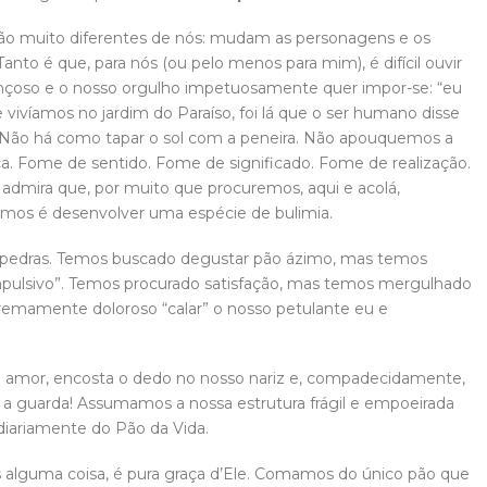
o são muito diferentes de nós: mudam as personagens e os
to é que, para nós (ou pelo menos para mim), é difícil ouvir
nçoso e o nosso orgulho impetuosamente quer impor-se: “eu
ivíamos no jardim do Paraíso, foi lá que o ser humano disse
r! Não há como tapar o sol com a peneira. Não apouquemos a
a. Fome de sentido. Fome de significado. Fome de realização.
admira que, por muito que procuremos, aqui e acolá,
imos é desenvolver uma espécie de bulimia.
pedras. Temos buscado degustar pão ázimo, mas temos
mpulsivo”. Temos procurado satisfação, mas temos mergulhado
tremamente doloroso “calar” o nosso petulante eu e
mor, encosta o dedo no nosso nariz e, compadecidamente,
 guarda! Assumamos a nossa estrutura frágil e empoeirada
diariamente do Pão da Vida.
 alguma coisa, é pura graça d’Ele. Comamos do único pão que