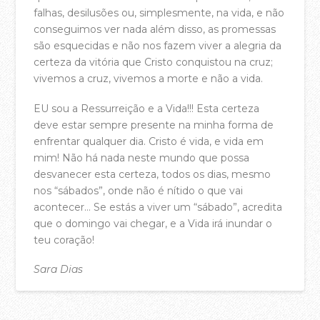
falhas, desilusões ou, simplesmente, na vida, e não
Áreas de Serviço
conseguimos ver nada além disso, as promessas
são esquecidas e não nos fazem viver a alegria da
Ação Social
certeza da vitória que Cristo conquistou na cruz;
Projeto de Missões
vivemos a cruz, vivemos a morte e não a vida.
Refletir
EU sou a Ressurreição e a Vida!!! Esta certeza
deve estar sempre presente na minha forma de
Oração Online – Quintas 21h30
enfrentar qualquer dia. Cristo é vida, e vida em
mim! Não há nada neste mundo que possa
Bem-vindos à Casa da Cidade!
desvanecer esta certeza, todos os dias, mesmo
QUERO CONTRIBUIR
nos “sábados”, onde não é nítido o que vai
acontecer… Se estás a viver um “sábado”, acredita
VÊ E OUVE
que o domingo vai chegar, e a Vida irá inundar o
teu coração!
Pregações – YouTube
Pregações – Spotify
Sara Dias
A Casa da Cidade Música – YouTube
acasadac
04.14.2017