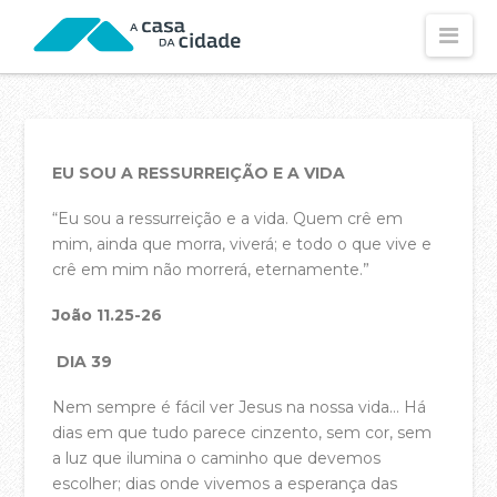
Nav
CONHECE-NOS
Visão e Missão
EU SOU A RESSURREIÇÃO E A VIDA
Os Nossos Valores
“Eu sou a ressurreição e a vida. Quem crê em
Os Nossos Propósitos
mim, ainda que morra, viverá; e todo o que vive e
crê em mim não morrerá, eternamente.”
Declaração de Fé
O Nossos Estatutos
João 11.25-26
Fundamentos Dos Estatutos
DIA 39
As Nossas Contas (2025)
Nem sempre é fácil ver Jesus na nossa vida… Há
dias em que tudo parece cinzento, sem cor, sem
As Nossas Contas (2024)
a luz que ilumina o caminho que devemos
Política de Privacidade
escolher; dias onde vivemos a esperança das