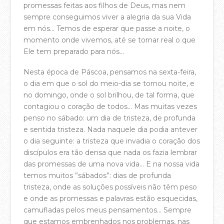
promessas feitas aos filhos de Deus, mas nem
Equipa Pastoral
sempre conseguimos viver a alegria da sua Vida
em nós… Temos de esperar que passe a noite, o
PARTICIPA
momento onde vivemos, até se tornar real o que
Agenda
Ele tem preparado para nós…
Registo Membros da Casa da Cidade
Nesta época de Páscoa, pensamos na sexta-feira,
o dia em que o sol do meio-dia se tornou noite, e
Celebrações de Domingo
no domingo, onde o sol brilhou, de tal forma, que
contagiou o coração de todos… Mas muitas vezes
Pequenos Grupos
penso no sábado: um dia de tristeza, de profunda
Crianças
e sentida tristeza. Nada naquele dia podia antever
o dia seguinte: a tristeza que invadia o coração dos
Jovens e Adolescentes
discípulos era tão densa que nada os fazia lembrar
das promessas de uma nova vida… E na nossa vida
SWITCH – Jovens Adultos
temos muitos ”sábados”: dias de profunda
Casais
tristeza, onde as soluções possíveis não têm peso
e onde as promessas e palavras estão esquecidas,
A Escola Bíblica da Casa
camufladas pelos meus pensamentos… Sempre
que estamos embrenhados nos problemas, nas
Batismos