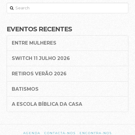
A Casa da Cidade Música – Spotify
Search
Podcast Falamos em Casa – YouTube
Podcast Falamos em Casa – Spotify
EVENTOS RECENTES
Hinos de Graça – Bandcamp
ENTRE MULHERES
BLOG
SWITCH 11 JULHO 2026
RETIROS VERÃO 2026
BATISMOS
A ESCOLA BÍBLICA DA CASA
AGENDA
CONTACTA-NOS
ENCONTRA-NOS