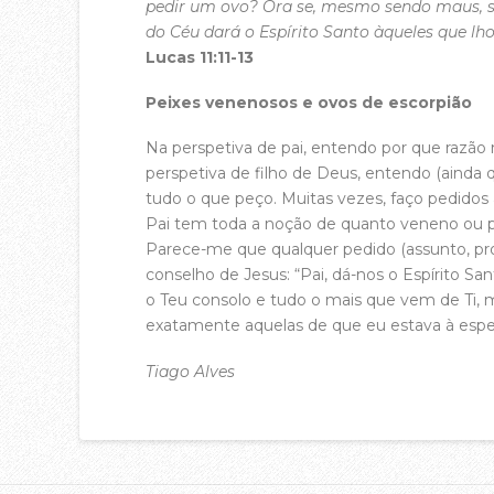
pedir um ovo? Ora se, mesmo sendo maus, sa
do Céu dará o Espírito Santo àqueles que lh
Lucas 11:11-13
Peixes venenosos e ovos de escorpião
Na perspetiva de pai, entendo por que razão
perspetiva de filho de Deus, entendo (ainda 
tudo o que peço. Muitas vezes, faço pedidos 
Pai tem toda a noção de quanto veneno ou p
Parece-me que qualquer pedido (assunto, prob
conselho de Jesus: “Pai, dá-nos o Espírito San
o Teu consolo e tudo o mais que vem de Ti,
exatamente aquelas de que eu estava à espe
Tiago Alves
acasadac
02.15.2017