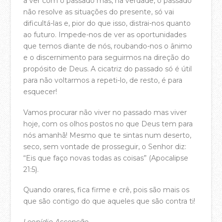
a ver com o passado mas, na verdade, o passado
não resolve as situações do presente, só vai
Equipa Pastoral
dificultá-las e, pior do que isso, distrai-nos quanto
PARTICIPA
ao futuro. Impede-nos de ver as oportunidades
que temos diante de nós, roubando-nos o ânimo
Agenda
e o discernimento para seguirmos na direção do
propósito de Deus. A cicatriz do passado só é útil
Registo Membros da Casa da Cidade
para não voltarmos a repeti-lo, de resto, é para
Celebrações de Domingo
esquecer!
Pequenos Grupos
Vamos procurar não viver no passado mas viver
hoje, com os olhos postos no que Deus tem para
Crianças
nós amanhã! Mesmo que te sintas num deserto,
Jovens e Adolescentes
seco, sem vontade de prosseguir, o Senhor diz:
“Eis que faço novas todas as coisas” (Apocalipse
SWITCH – Jovens Adultos
21:5).
Casais
Quando orares, fica firme e crê, pois são mais os
A Escola Bíblica da Casa
que são contigo do que aqueles que são contra ti!
Batismos
Leonídio Ascenção