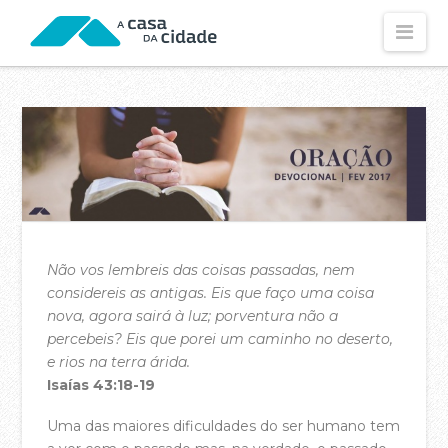
Nav
CONHECE-NOS
Visão e Missão
Os Nossos Valores
Os Nossos Propósitos
Declaração de Fé
Não vos lembreis das coisas passadas, nem
O Nossos Estatutos
considereis as antigas. Eis que faço uma coisa
nova, agora sairá à luz; porventura não a
Fundamentos Dos Estatutos
percebeis? Eis que porei um caminho no deserto,
As Nossas Contas (2025)
e rios na terra árida.
Isaías 43:18-19
As Nossas Contas (2024)
Uma das maiores dificuldades do ser humano tem
Política de Privacidade