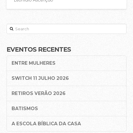
Áreas de Serviço
acasadac
02.24.2017
Ação Social
Search
Projeto de Missões
Refletir
EVENTOS RECENTES
Oração Online – Quintas 21h30
ENTRE MULHERES
Bem-vindos à Casa da Cidade!
QUERO CONTRIBUIR
SWITCH 11 JULHO 2026
VÊ E OUVE
RETIROS VERÃO 2026
Pregações – YouTube
BATISMOS
Pregações – Spotify
A Casa da Cidade Música – YouTube
A ESCOLA BÍBLICA DA CASA