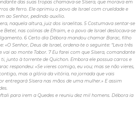
mandante das suas tropas chamava-se Sísera, que morava em
ros de ferro. Ele oprimiu o povo de Israel com crueldade e
m ao Senhor, pedindo auxílio.
era, naquela altura, juiz dos israelitas. 5 Costumava sentar-se
Betel, nas colinas de Efraim, e o povo de Israel deslocava-se
 julgamento. 6 Certo dia Débora mandou chamar Barac, filho
: «O Senhor, Deus de Israel, ordena-te o seguinte: “Leva três
o e vai ao monte Tabor. 7 Eu farei com que Sísera, comandante
ti, junto à torrente de Quichon. Embora ele possua carros e
Barac respondeu: «Se vieres comigo, eu vou; mas se não vieres,
contigo, mas a glória da vitória, na jornada que vais
hor entregará Sísera nas mãos de uma mulher.» E assim
des.
ftali para irem a Quedes e reuniu dez mil homens. Débora ia