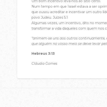
Um bom incentivo leva-nos ao sítio certo.
Num tempo em que Israel estava a ser opri
que ousou acreditar e incentivar um outro líde
povo Judeu. Juízes 5.1
Algumas vezes, um incentivo, dito no momen
transformar a vida daqueles com quem nos 
“animem-se uns aos outros continuamente, e
que alguém no vosso meio se deixe levar pe
Hebreus 3:13
Cláudia Gomes
acasadac
02.05.2017