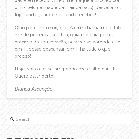
dás e eu recebo. O Teu filho naquela cruz, eu com
o martelo na mão e bati (ainda bato), desvalorizo,
Equipa Pastoral
fujo, ainda guardo e Tu ainda recebes!
PARTICIPA
Olho para cima e oiço-Te! A cruz chama-me e fala-
Agenda
me de pertença, sou tua, guia-me para perto,
próximo do Teu coração, para ver se aprendo que,
Registo Membros da Casa da Cidade
em Ti, posso descansar, em Ti há tudo o que
Celebrações de Domingo
preciso!
Pequenos Grupos
Hoje, volto a casa, arrependo-me e olho para Ti.
Quero estar perto!
Crianças
Bianca Ascenção
Jovens e Adolescentes
acasadac
02.08.2017
SWITCH – Jovens Adultos
Casais
Search
A Escola Bíblica da Casa
Batismos