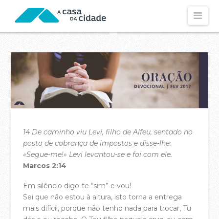
Nav
CONHECE-NOS
Visão e Missão
Os Nossos Valores
Os Nossos Propósitos
Declaração de Fé
14 De caminho viu Levi, filho de Alfeu, sentado no
O Nossos Estatutos
posto de cobrança de impostos e disse-lhe:
«Segue-me!» Levi levantou-se e foi com ele.
Fundamentos Dos Estatutos
Marcos 2:14
As Nossas Contas (2025)
Em silêncio digo-te “sim” e vou!
As Nossas Contas (2024)
Sei que não estou à altura, isto torna a entrega
mais difícil, porque não tenho nada para trocar, Tu
Política de Privacidade