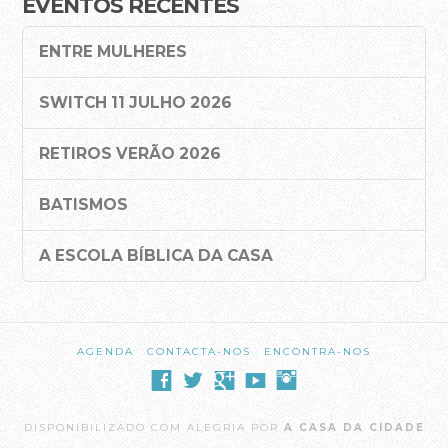
EVENTOS RECENTES
Áreas de Serviço
ENTRE MULHERES
Ação Social
SWITCH 11 JULHO 2026
Projeto de Missões
Refletir
RETIROS VERÃO 2026
Oração Online – Quintas 21h30
BATISMOS
Bem-vindos à Casa da Cidade!
A ESCOLA BÍBLICA DA CASA
QUERO CONTRIBUIR
VÊ E OUVE
Pregações – YouTube
AGENDA
CONTACTA-NOS
ENCONTRA-NOS
Pregações – Spotify
A Casa da Cidade Música – YouTube
DISPONIBILIZADO COM ALEGRIA POR
A CASA DA CIDADE