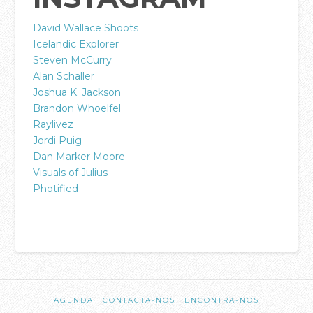
Equipa Pastoral
David Wallace Shoots
Icelandic Explorer
PARTICIPA
Steven McCurry
Agenda
Alan Schaller
Joshua K. Jackson
Registo Membros da Casa da Cidade
Brandon Whoelfel
Celebrações de Domingo
Raylivez
Jordi Puig
Pequenos Grupos
Dan Marker Moore
Visuals of Julius
Crianças
Photified
Jovens e Adolescentes
SWITCH – Jovens Adultos
Referências
Casais
acasadac
Bruno
A Escola Bíblica da Casa
02.23.2019
AGENDA
CONTACTA-NOS
ENCONTRA-NOS
Batismos