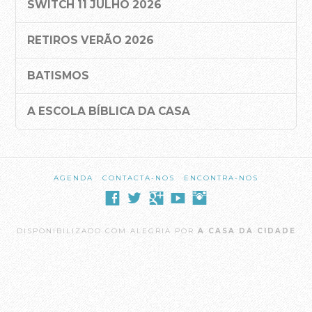
SWITCH 11 JULHO 2026
Equipa Pastoral
RETIROS VERÃO 2026
PARTICIPA
Agenda
BATISMOS
Registo Membros da Casa da Cidade
A ESCOLA BÍBLICA DA CASA
Celebrações de Domingo
Pequenos Grupos
Crianças
AGENDA
CONTACTA-NOS
ENCONTRA-NOS
Jovens e Adolescentes
SWITCH – Jovens Adultos
DISPONIBILIZADO COM ALEGRIA POR
A CASA DA CIDADE
Casais
A Escola Bíblica da Casa
Batismos