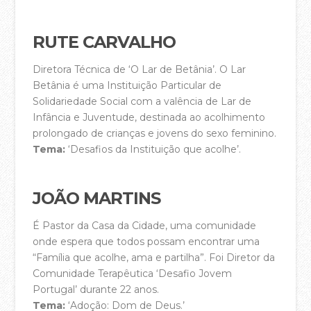
Equipa Pastoral
RUTE CARVALHO
PARTICIPA
Diretora Técnica de ‘O Lar de Betânia’. O Lar
Agenda
Betânia é uma Instituição Particular de
Registo Membros da Casa da Cidade
Solidariedade Social com a valência de Lar de
Infância e Juventude, destinada ao acolhimento
Celebrações de Domingo
prolongado de crianças e jovens do sexo feminino.
Tema:
‘Desafios da Instituição que acolhe’.
Pequenos Grupos
Crianças
JOÃO MARTINS
Jovens e Adolescentes
É Pastor da Casa da Cidade, uma comunidade
SWITCH – Jovens Adultos
onde espera que todos possam encontrar uma
Casais
“Família que acolhe, ama e partilha”. Foi Diretor da
Comunidade Terapêutica ‘Desafio Jovem
A Escola Bíblica da Casa
Portugal’ durante 22 anos.
Tema:
‘Adoção: Dom de Deus.’
Batismos