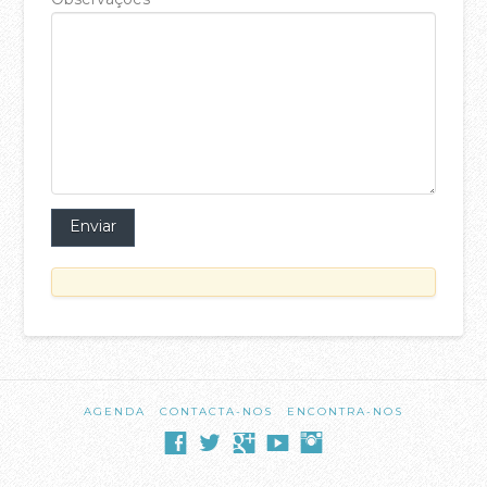
Workshop
acasadac
para
Pais
AGENDA
CONTACTA-NOS
ENCONTRA-NOS
e
Educadores