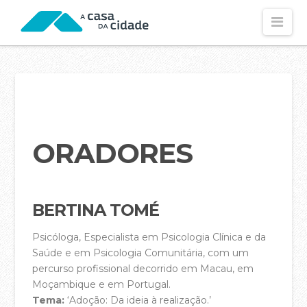
Nav
CONHECE-NOS
Visão e Missão
Os Nossos Valores
Os Nossos Propósitos
ORADORES
Declaração de Fé
O Nossos Estatutos
BERTINA TOMÉ
Fundamentos Dos Estatutos
Psicóloga, Especialista em Psicologia Clínica e da
As Nossas Contas (2025)
Saúde e em Psicologia Comunitária, com um
percurso profissional decorrido em Macau, em
As Nossas Contas (2024)
Moçambique e em Portugal.
Política de Privacidade
Tema:
‘Adoção: Da ideia à realização.’