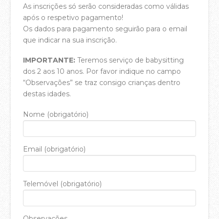
A Casa da Cidade Música – Spotify
As inscrições só serão consideradas como válidas
após o respetivo pagamento!
Podcast Falamos em Casa – YouTube
Os dados para pagamento seguirão para o email
Podcast Falamos em Casa – Spotify
que indicar na sua inscrição.
Hinos de Graça – Bandcamp
IMPORTANTE:
Teremos serviço de babysitting
dos 2 aos 10 anos. Por favor indique no campo
BLOG
“Observações” se traz consigo crianças dentro
destas idades.
Nome (obrigatório)
Email (obrigatório)
Telemóvel (obrigatório)
Observações