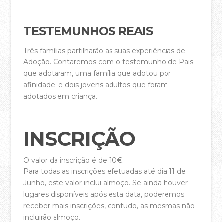
Áreas de Serviço
TESTEMUNHOS REAIS
Ação Social
Três famílias partilharão as suas experiências de
Projeto de Missões
Adoção. Contaremos com o testemunho de Pais
Refletir
que adotaram, uma família que adotou por
afinidade, e dois jovens adultos que foram
Oração Online – Quintas 21h30
adotados em criança.
Bem-vindos à Casa da Cidade!
QUERO CONTRIBUIR
INSCRIÇÃO
VÊ E OUVE
O valor da inscrição é de 10€.
Pregações – YouTube
Para todas as inscrições efetuadas até dia 11 de
Junho, este valor inclui almoço. Se ainda houver
Pregações – Spotify
lugares disponíveis após esta data, poderemos
A Casa da Cidade Música – YouTube
receber mais inscrições, contudo, as mesmas não
incluirão almoço.