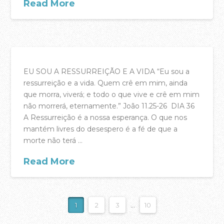
Read More
acasadac
04.12.2017
EU SOU A RESSURREIÇÃO E A VIDA “Eu sou a
ressurreição e a vida. Quem crê em mim, ainda
que morra, viverá; e todo o que vive e crê em mim
não morrerá, eternamente.” João 11.25-26 DIA 36
A Ressurreição é a nossa esperança. O que nos
mantém livres do desespero é a fé de que a
morte não terá …
Read More
acasadac
04.11.2017
1
2
3
...
10