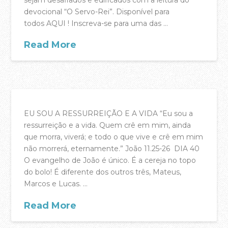
devocional “O Servo-Rei”. Disponível para
Equipa Pastoral
todos AQUI ! Inscreva-se para uma das …
PARTICIPA
Read More
Agenda
acasadac
02.21.2018
Registo Membros da Casa da Cidade
Celebrações de Domingo
Pequenos Grupos
EU SOU A RESSURREIÇÃO E A VIDA “Eu sou a
ressurreição e a vida. Quem crê em mim, ainda
Crianças
que morra, viverá; e todo o que vive e crê em mim
Jovens e Adolescentes
não morrerá, eternamente.” João 11.25-26 DIA 40
O evangelho de João é único. É a cereja no topo
SWITCH – Jovens Adultos
do bolo! É diferente dos outros três, Mateus,
Marcos e Lucas. …
Casais
Read More
A Escola Bíblica da Casa
Batismos
acasadac
04.15.2017