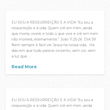
Áreas de Serviço
Ação Social
EU SOU A RESSURREIÇÃO E A VIDA “Eu sou a
Projeto de Missões
ressurreição e a vida. Quem crê em mim, ainda
que morra, viverá; e todo o que vive e crê em mim
Refletir
não morrerá, eternamente.” João 11.25-26 DIA 39
Nem sempre é fácil ver Jesus na nossa vida… Há
Oração Online – Quintas 21h30
dias em que tudo parece cinzento, sem cor, sem
Bem-vindos à Casa da Cidade!
a luz que …
QUERO CONTRIBUIR
Read More
VÊ E OUVE
acasadac
04.14.2017
Pregações – YouTube
Pregações – Spotify
EU SOU A RESSURREIÇÃO E A VIDA “Eu sou a
A Casa da Cidade Música – YouTube
ressurreição e a vida. Quem crê em mim, ainda