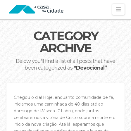
Nav
CONHECE-NOS
CATEGORY
Visão e Missão
ARCHIVE
Os Nossos Valores
Below you'll find a list of all posts that have
Os Nossos Propósitos
been categorized as
“Devocional”
Declaração de Fé
O Nossos Estatutos
Fundamentos Dos Estatutos
Chegou o dia! Hoje, enquanto comunidade de fé,
iniciamos uma caminhada de 40 dias até ao
As Nossas Contas (2025)
domingo de Páscoa (01 abril), onde juntos
As Nossas Contas (2024)
celebraremos a vitória de Cristo sobre a morte e o
inicio da nova criação. Até lá, esperamos que
Política de Privacidade
sejam desafiados e edificados com a leitura do