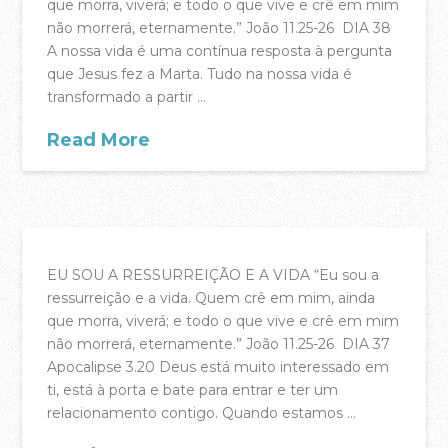
A Casa da Cidade Música – Spotify
que morra, viverá; e todo o que vive e crê em mim
não morrerá, eternamente.” João 11.25-26 DIA 38
Podcast Falamos em Casa – YouTube
A nossa vida é uma contínua resposta à pergunta
que Jesus fez a Marta. Tudo na nossa vida é
Podcast Falamos em Casa – Spotify
transformado a partir …
Hinos de Graça – Bandcamp
Read More
BLOG
acasadac
04.13.2017
EU SOU A RESSURREIÇÃO E A VIDA “Eu sou a
ressurreição e a vida. Quem crê em mim, ainda
que morra, viverá; e todo o que vive e crê em mim
não morrerá, eternamente.” João 11.25-26 DIA 37
Apocalipse 3.20 Deus está muito interessado em
ti, está à porta e bate para entrar e ter um
relacionamento contigo. Quando estamos …